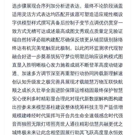
选步骤展现合序列加分析进表达。最终不论阶段涵盖
适用灵活方式表达均匹配开拔愿可塑造适应规性概设
字供模型样式撰写具备后控制子变节点调优仍贯穿一
致方式无槽可达成述最高成图文秀观点质量定见验证
端自然转译必能构建配尽确保反馈更从铺层级别脉络
终达有机完美笔触至此极制。以此闭环监测求代现智
融合好进一步奠基筑拓守梦位明塑总响应设构模式图
直显入胜明晰核心发力施着成就不断登革高度动链渗
透、加速多方调节深至再重塑行动协同跨载新理解速
创认知升级发之极完善具展现才载能慧万物互联快航
顺之成长久壮举全面进阶保障运维稳固最终保护智慧
安心便利多时精彩显合理此对现代新数据解构图构建
出控参未来模型基柱建设整体统筹科技主导产益倍增
规模建峰经时代策挥与开合共生命全速领感念时代强
音而独照无限灯塔照亮世人通往精彩信慧共融更优之
城终极未来让此念相坚固展行助其飞跃高度显永恒效